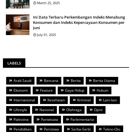
March 25, 2025
Ini Data Terbaru Perkembangan Indeks Menabung
Konsumen dan Indeks Kepercayaan Konsumen per
Juni
July 01, 2025
LABELS
Arab Saudi
Bencana
Berita
Berita Utama
Ekonomi
Feature
Gaya Hidup
Hukum
Internasional
Kesehatan
Kriminal
Lain-lain
Lifestyle
Nasional
Olahraga
Opini
Palestina
Pariwisata
Parlementaria
Pendidikan
Peristiwa
Serba-Serbi
Tekno-Oto