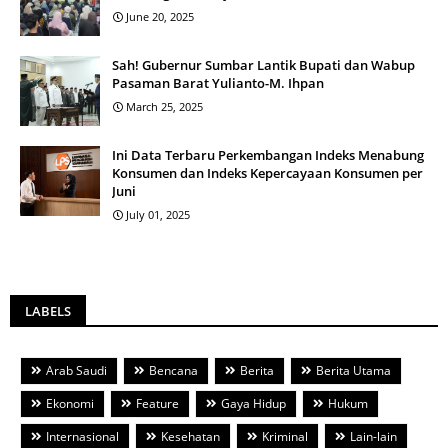
June 20, 2025
Sah! Gubernur Sumbar Lantik Bupati dan Wabup
Pasaman Barat Yulianto-M. Ihpan
March 25, 2025
Ini Data Terbaru Perkembangan Indeks Menabung
Konsumen dan Indeks Kepercayaan Konsumen per
Juni
July 01, 2025
LABELS
Arab Saudi
Bencana
Berita
Berita Utama
Ekonomi
Feature
Gaya Hidup
Hukum
Internasional
Kesehatan
Kriminal
Lain-lain