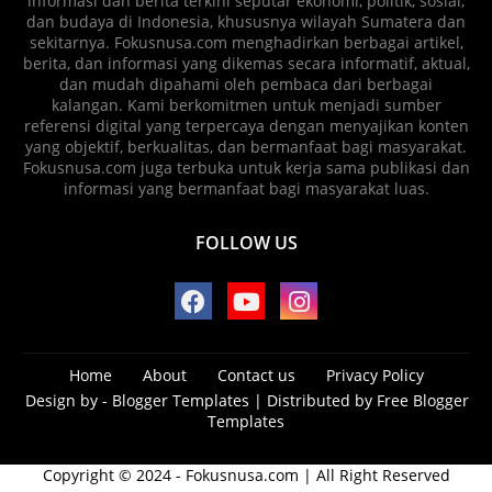
informasi dan berita terkini seputar ekonomi, politik, sosial,
dan budaya di Indonesia, khususnya wilayah Sumatera dan
sekitarnya. Fokusnusa.com menghadirkan berbagai artikel,
berita, dan informasi yang dikemas secara informatif, aktual,
dan mudah dipahami oleh pembaca dari berbagai
kalangan. Kami berkomitmen untuk menjadi sumber
referensi digital yang terpercaya dengan menyajikan konten
yang objektif, berkualitas, dan bermanfaat bagi masyarakat.
Fokusnusa.com juga terbuka untuk kerja sama publikasi dan
informasi yang bermanfaat bagi masyarakat luas.
FOLLOW US
Home
About
Contact us
Privacy Policy
Design by -
Blogger Templates
| Distributed by
Free Blogger
Templates
Copyright © 2024 - Fokusnusa.com | All Right Reserved