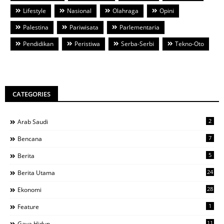
Lifestyle
Nasional
Olahraga
Opini
Palestina
Pariwisata
Parlementaria
Pendidikan
Peristiwa
Serba-Serbi
Tekno-Oto
CATEGORIES
2
Arab Saudi
7
Bencana
5
Berita
24
Berita Utama
28
Ekonomi
1
Feature
11
Gaya Hidup