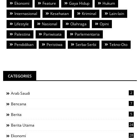
Ekonomi
Feature
Gaya Hidup
Hukum
Internasional
Kesehatan
Kriminal
Lain-lain
Lifestyle
Nasional
Olahraga
Opini
Palestina
Pariwisata
Parlementaria
Pendidikan
Peristiwa
Serba-Serbi
Tekno-Oto
CATEGORIES
2
Arab Saudi
7
Bencana
5
Berita
24
Berita Utama
28
Ekonomi