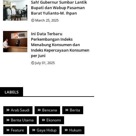
Sah! Gubernur Sumbar Lantik
Bupati dan Wabup Pasaman
Barat Yulianto-M. Ihpan
March 25, 2025
Ini Data Terbaru
Perkembangan Indeks
Menabung Konsumen dan
Indeks Kepercayaan Konsumen
per Juni
July 01, 2025
LABELS
Arab Saudi
Bencana
Berita
Berita Utama
Ekonomi
Feature
Gaya Hidup
Hukum