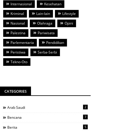
Internasional
Kesehatan
Kriminal
Lain-lain
Lifestyle
Nasional
Olahraga
Opini
Palestina
Pariwisata
Parlementaria
Pendidikan
Peristiwa
Serba-Serbi
Tekno-Oto
CATEGORIES
2
Arab Saudi
7
Bencana
5
Berita