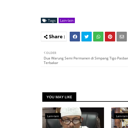
Tags
Lain-lain
OLDER
Dua Warung Semi Permanen di Simpang Tigo Pasba
Terbakar
YOU MAY LIKE
Lain-lain
Lain-lain