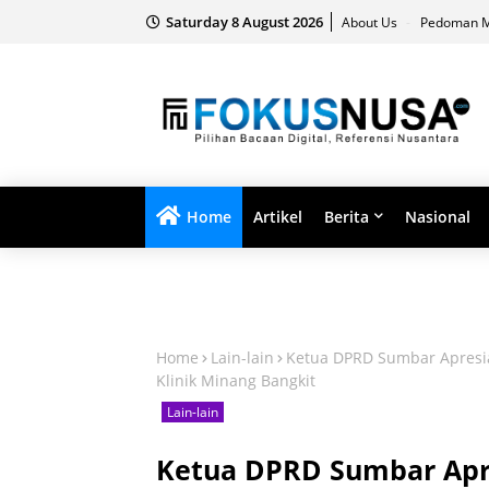
Saturday 8 August 2026
About Us
Pedoman M
Home
Artikel
Berita
Nasional
Home
Lain-lain
Ketua DPRD Sumbar Apresia
Klinik Minang Bangkit
Lain-lain
Ketua DPRD Sumbar Apre