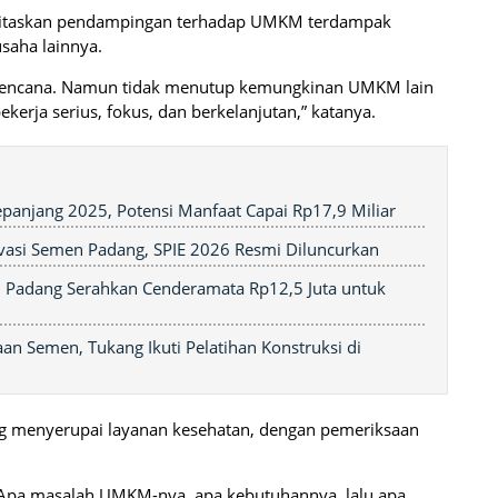
ritaskan pendampingan terhadap UMKM terdampak
saha lainnya.
ncana. Namun tidak menutup kemungkinan UMKM lain
bekerja serius, fokus, dan berkelanjutan,” katanya.
panjang 2025, Potensi Manfaat Capai Rp17,9 Miliar
vasi Semen Padang, SPIE 2026 Resmi Diluncurkan
n Padang Serahkan Cenderamata Rp12,5 Juta untuk
an Semen, Tukang Ikuti Pelatihan Konstruksi di
ng menyerupai layanan kesehatan, dengan pemeriksaan
a. Apa masalah UMKM-nya, apa kebutuhannya, lalu apa