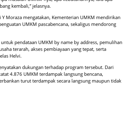
ang kembali,” jelasnya.
lvi Y Moraza mengatakan, Kementerian UMKM mendirikan
 penguatan UMKM pascabencana, sekaligus mendorong
si untuk pendataan UMKM by name by address, pemulihan
saha terarah, akses pembiayaan yang tepat, serta
elas Helvi.
enyatakan dukungan terhadap program tersebut. Dari
rcatat 4.876 UMKM terdampak langsung bencana,
rbankan turut terdampak secara langsung maupun tidak