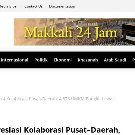
edia Siber
Contact Us
Documentation
Internasional
Politik
Ekonomi
Khazanah
Arab Saudi
P
si Kolaborasi Pusat–Daerah, 4.876 UMKM Bangkit Lewat
siasi Kolaborasi Pusat–Daerah,