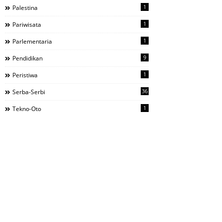
1
Palestina
1
Pariwisata
1
Parlementaria
9
Pendidikan
1
Peristiwa
36
Serba-Serbi
1
Tekno-Oto