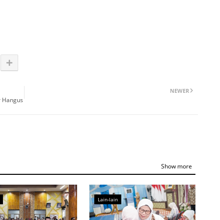
NEWER
r Hangus
Show more
Lain-lain