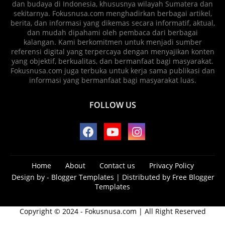
dan budaya di Indonesia, khususnya wilayah Sumatera dan
sekitarnya. Fokusnusa.com menghadirkan berbagai artikel,
berita, dan informasi yang dikemas secara informatif, aktual,
dan mudah dipahami oleh pembaca dari berbagai
kalangan. Kami berkomitmen untuk menjadi sumber
referensi digital yang terpercaya dengan menyajikan konten
yang objektif, berkualitas, dan bermanfaat bagi masyarakat.
Fokusnusa.com juga terbuka untuk kerja sama publikasi dan
informasi yang bermanfaat bagi masyarakat luas.
FOLLOW US
Home
About
Contact us
Privacy Policy
Design by -
Blogger Templates
| Distributed by
Free Blogger
Templates
Copyright © 2024 - Fokusnusa.com | All Right Reserved