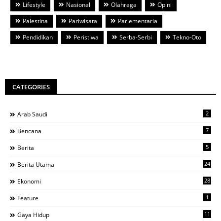
Lifestyle
Nasional
Olahraga
Opini
Palestina
Pariwisata
Parlementaria
Pendidikan
Peristiwa
Serba-Serbi
Tekno-Oto
CATEGORIES
2
Arab Saudi
7
Bencana
5
Berita
24
Berita Utama
28
Ekonomi
1
Feature
11
Gaya Hidup