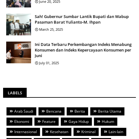
June 20, 2025
Sah! Gubernur Sumbar Lantik Bupati dan Wabup
Pasaman Barat Yulianto-M. Ihpan
March 25, 2025
Ini Data Terbaru Perkembangan Indeks Menabung
Konsumen dan Indeks Kepercayaan Konsumen per
Juni
July 01, 2025
LABELS
Arab Saudi
Bencana
Berita
Berita Utama
Ekonomi
Feature
Gaya Hidup
Hukum
Internasional
Kesehatan
Kriminal
Lain-lain