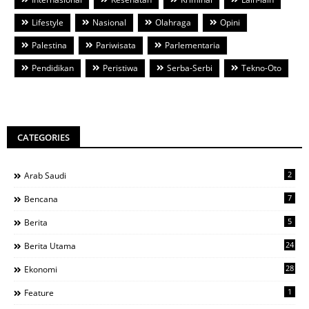
Lifestyle
Nasional
Olahraga
Opini
Palestina
Pariwisata
Parlementaria
Pendidikan
Peristiwa
Serba-Serbi
Tekno-Oto
CATEGORIES
2
Arab Saudi
7
Bencana
5
Berita
24
Berita Utama
28
Ekonomi
1
Feature