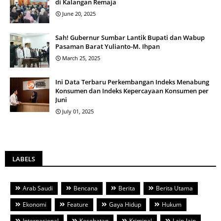
di Kalangan Remaja
June 20, 2025
Sah! Gubernur Sumbar Lantik Bupati dan Wabup
Pasaman Barat Yulianto-M. Ihpan
March 25, 2025
Ini Data Terbaru Perkembangan Indeks Menabung
Konsumen dan Indeks Kepercayaan Konsumen per
Juni
July 01, 2025
LABELS
Arab Saudi
Bencana
Berita
Berita Utama
Ekonomi
Feature
Gaya Hidup
Hukum
Internasional
Kesehatan
Kriminal
Lain-lain