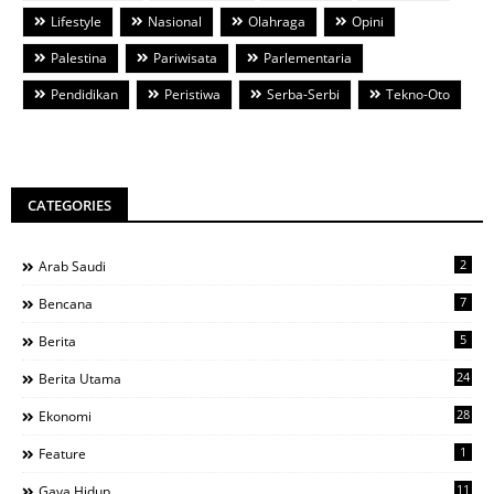
Lifestyle
Nasional
Olahraga
Opini
Palestina
Pariwisata
Parlementaria
Pendidikan
Peristiwa
Serba-Serbi
Tekno-Oto
CATEGORIES
2
Arab Saudi
7
Bencana
5
Berita
24
Berita Utama
28
Ekonomi
1
Feature
11
Gaya Hidup