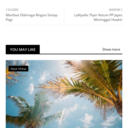
OLDER
NEWER
Manfaat Olahraga Ringan Setiap
LaNyalla: Flyer Ketum PP Japto
Pagi
Meninggal Hoaks!
YOU MAY LIKE
Show more
Gaya Hidup