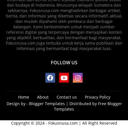
dan budaya di Indonesia, khususnya wilayah Sumatera dan
sekitarnya. Fokusnusa.com menghadirkan berbagai artikel,
berita, dan informasi yang dikemas secara informatif, aktual,
dan mudah dipahami oleh pembaca dari berbagai
kalangan. Kami berkomitmen untuk menjadi sumber
referensi digital yang terpercaya dengan menyajikan konten
yang objektif, berkualitas, dan bermanfaat bagi masyarakat.
Fokusnusa.com juga terbuka untuk kerja sama publikasi dan
informasi yang bermanfaat bagi masyarakat luas.
FOLLOW US
Home
About
Contact us
Privacy Policy
Design by -
Blogger Templates
| Distributed by
Free Blogger
Templates
Copyright © 2024 - Fokusnusa.com | All Right Reserved