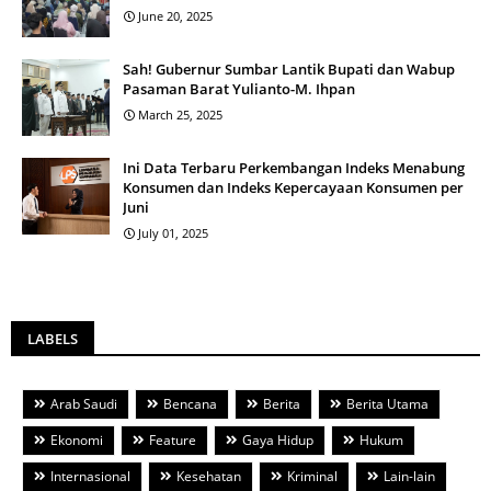
June 20, 2025
Sah! Gubernur Sumbar Lantik Bupati dan Wabup
Pasaman Barat Yulianto-M. Ihpan
March 25, 2025
Ini Data Terbaru Perkembangan Indeks Menabung
Konsumen dan Indeks Kepercayaan Konsumen per
Juni
July 01, 2025
LABELS
Arab Saudi
Bencana
Berita
Berita Utama
Ekonomi
Feature
Gaya Hidup
Hukum
Internasional
Kesehatan
Kriminal
Lain-lain