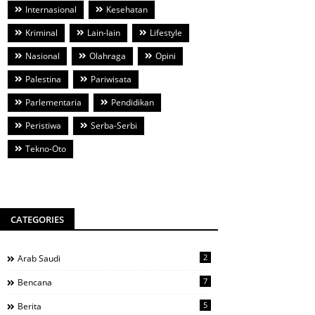
Internasional
Kesehatan
Kriminal
Lain-lain
Lifestyle
Nasional
Olahraga
Opini
Palestina
Pariwisata
Parlementaria
Pendidikan
Peristiwa
Serba-Serbi
Tekno-Oto
CATEGORIES
2
Arab Saudi
7
Bencana
5
Berita