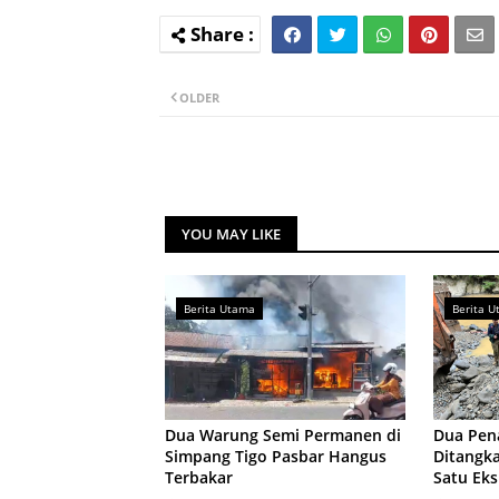
OLDER
YOU MAY LIKE
Berita Utama
Berita 
Dua Warung Semi Permanen di
Dua Pen
Simpang Tigo Pasbar Hangus
Ditangk
Terbakar
Satu Eks