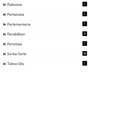
1
Palestina
1
Pariwisata
1
Parlementaria
9
Pendidikan
1
Peristiwa
36
Serba-Serbi
1
Tekno-Oto