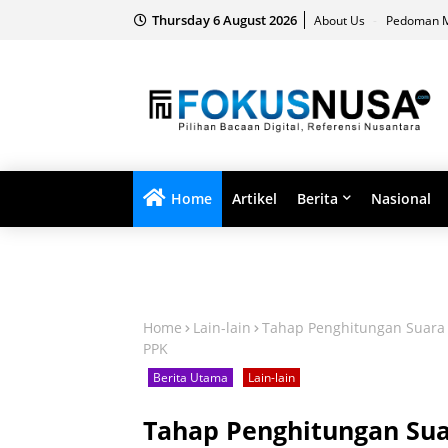
Thursday 6 August 2026
About Us
Pedoman M
Home
Artikel
Berita
Nasional
Home
Lain-lain
Tahap Penghitungan Suara 
PPK
Berita Utama
Lain-lain
Tahap Penghitungan Suar