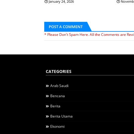
January 24, 2026
Novembe
POST A COMMENT
* Please Don't Spam Here. All the Comments are Rev
CATEGORIES
Arab Saudi
Bencana
Berita
Berita Utama
Ekonomi