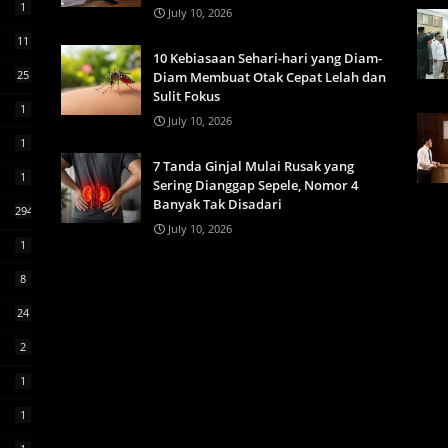
1
July 10, 2026
11
10 Kebiasaan Sehari-hari yang Diam-
25
Diam Membuat Otak Cepat Lelah dan
Sulit Fokus
1
July 10, 2026
1
7 Tanda Ginjal Mulai Rusak yang
1
Sering Dianggap Sepele, Nomor 4
Banyak Tak Disadari
294
July 10, 2026
1
8
24
2
1
1