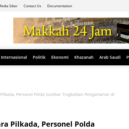
edia Siber
Contact Us
Documentation
Internasional
Politik
Ekonomi
Khazanah
Arab Saudi
P
Pilkada, Personel Polda Sumbar Tingkatkan Pengamanan di
a Pilkada, Personel Polda