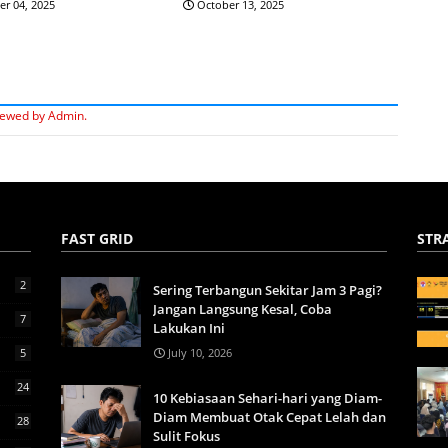
r 04, 2025
October 13, 2025
iewed by Admin.
FAST GRID
STR
2
Sering Terbangun Sekitar Jam 3 Pagi?
Jangan Langsung Kesal, Coba
7
Lakukan Ini
5
July 10, 2026
24
10 Kebiasaan Sehari-hari yang Diam-
Diam Membuat Otak Cepat Lelah dan
28
Sulit Fokus