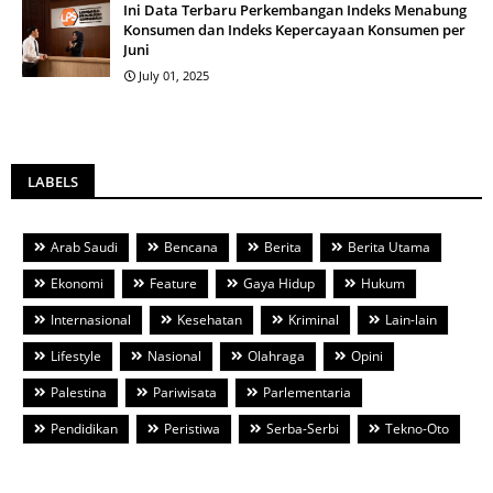
Ini Data Terbaru Perkembangan Indeks Menabung
Konsumen dan Indeks Kepercayaan Konsumen per
Juni
July 01, 2025
LABELS
Arab Saudi
Bencana
Berita
Berita Utama
Ekonomi
Feature
Gaya Hidup
Hukum
Internasional
Kesehatan
Kriminal
Lain-lain
Lifestyle
Nasional
Olahraga
Opini
Palestina
Pariwisata
Parlementaria
Pendidikan
Peristiwa
Serba-Serbi
Tekno-Oto