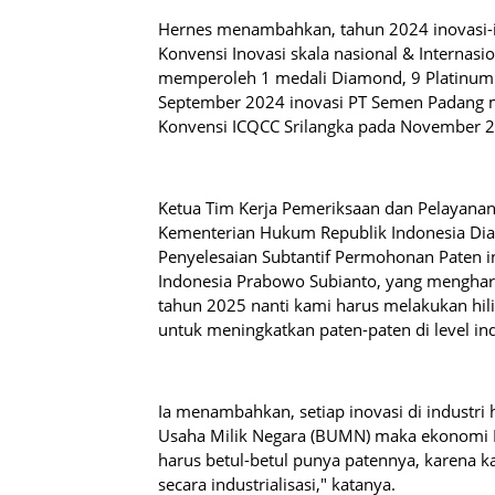
Hernes menambahkan, tahun 2024 inovasi-i
Konvensi Inovasi skala nasional & Internasio
memperoleh 1 medali Diamond, 9 Platinum &
September 2024 inovasi PT Semen Padang me
Konvensi ICQCC Srilangka pada November 202
Ketua Tim Kerja Pemeriksaan dan Pelayanan T
Kementerian Hukum Republik Indonesia Dian 
Penyelesaian Subtantif Permohonan Paten i
Indonesia Prabowo Subianto, yang mengharus
tahun 2025 nanti kami harus melakukan hili
untuk meningkatkan paten-paten di level ind
Ia menambahkan, setiap inovasi di industri h
Usaha Milik Negara (BUMN) maka ekonomi I
harus betul-betul punya patennya, karena k
secara industrialisasi," katanya.