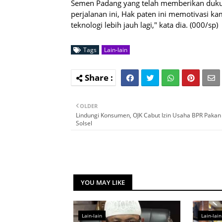
Semen Padang yang telah memberikan duku
perjalanan ini, Hak paten ini memotivasi k
teknologi lebih jauh lagi," kata dia. (000/sp)
Tags
Lain-lain
OLDER
Lindungi Konsumen, OJK Cabut Izin Usaha BPR Pakan
Solsel
YOU MAY LIKE
Lain-lain
Lain-lain