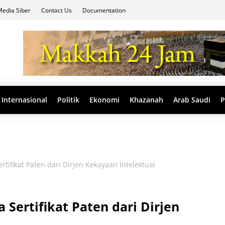
edia Siber
Contact Us
Documentation
Internasional
Politik
Ekonomi
Khazanah
Arab Saudi
P
ifikat Paten dari Dirjen Kekayaan Intelektual
Sertifikat Paten dari Dirjen