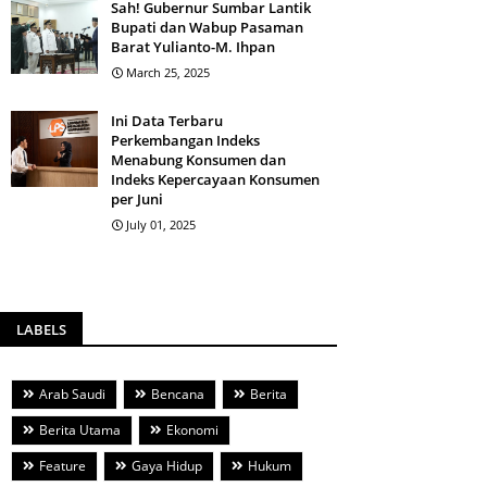
Sah! Gubernur Sumbar Lantik
Bupati dan Wabup Pasaman
Barat Yulianto-M. Ihpan
March 25, 2025
Ini Data Terbaru
Perkembangan Indeks
Menabung Konsumen dan
Indeks Kepercayaan Konsumen
per Juni
July 01, 2025
LABELS
Arab Saudi
Bencana
Berita
Berita Utama
Ekonomi
Feature
Gaya Hidup
Hukum