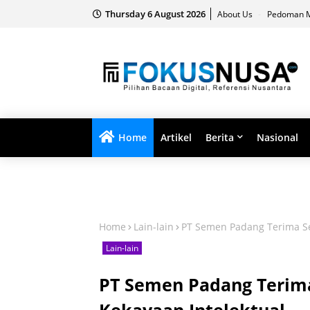
Thursday 6 August 2026
About Us
Pedoman M
Home
Artikel
Berita
Nasional
Home
Lain-lain
PT Semen Padang Terima Sert
Lain-lain
PT Semen Padang Terima 
Kekayaan Intelektual