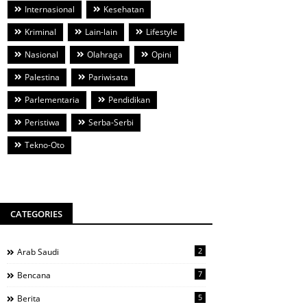
Internasional
Kesehatan
Kriminal
Lain-lain
Lifestyle
Nasional
Olahraga
Opini
Palestina
Pariwisata
Parlementaria
Pendidikan
Peristiwa
Serba-Serbi
Tekno-Oto
CATEGORIES
2
Arab Saudi
7
Bencana
5
Berita