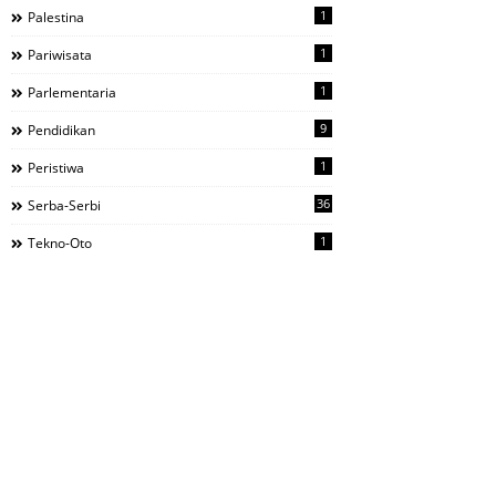
1
Palestina
1
Pariwisata
1
Parlementaria
9
Pendidikan
1
Peristiwa
36
Serba-Serbi
1
Tekno-Oto