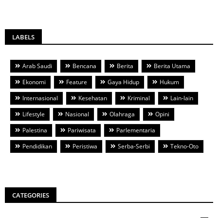
LABELS
Arab Saudi
Bencana
Berita
Berita Utama
Ekonomi
Feature
Gaya Hidup
Hukum
Internasional
Kesehatan
Kriminal
Lain-lain
Lifestyle
Nasional
Olahraga
Opini
Palestina
Pariwisata
Parlementaria
Pendidikan
Peristiwa
Serba-Serbi
Tekno-Oto
CATEGORIES